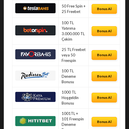
50 Free Spin +
Bonus Al
25 Freebet
100 TL
Yatırıma
Bonus Al
3.000.000 TL
Çekim
25 TL Freebet
veya 50
Bonus Al
Freespin
100 TL
Deneme
Bonus Al
Bonusu
1000 TL
Hoşgeldin
Bonus Al
Bonusu
1001TL +
101 Freespin
Bonus Al
Deneme