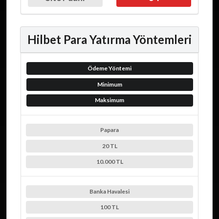
Hilbet Para Yatırma Yöntemleri
Ödeme Yöntemi
Minimum
Maksimum
Papara
20 TL
10.000 TL
Banka Havalesi
100 TL