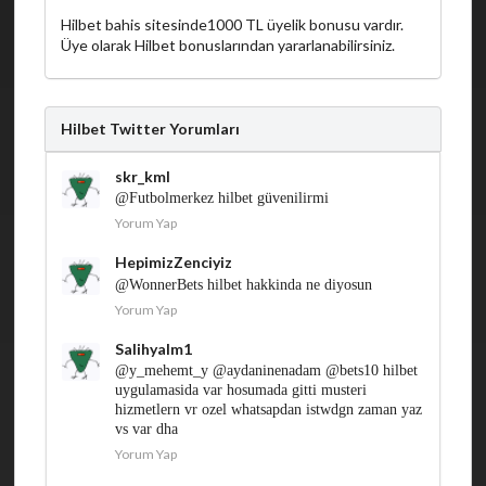
Hilbet bahis sitesinde1000 TL üyelik bonusu vardır.
Üye olarak Hilbet bonuslarından yararlanabilirsiniz.
Hilbet Twitter Yorumları
skr_kml
@Futbolmerkez hilbet güvenilirmi
Yorum Yap
HepimizZenciyiz
@WonnerBets hilbet hakkinda ne diyosun
Yorum Yap
Salihyalm1
@y_mehemt_y @aydaninenadam @bets10 hilbet
uygulamasida var hosumada gitti musteri
hizmetlern vr ozel whatsapdan istwdgn zaman yaz
vs var dha
Yorum Yap