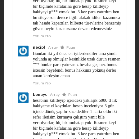
vermiyorlar, hiç bir muhatap yok..Resmen keyfi
bir biçimde kafalarına göre hesap kilitleyip
bakiyeyi g*** etmek bu..3 kez para yatırdım ben
bu siteye son derece ilgili alakalı idiler. kazanınca
tak hesabı kapattılar. hilbette türevlerine benzemiş
güvenmeyin kazanırsanız devam edemezsiniz...
Yorum Yap
necipf
Array
Puan
Bundan iki yıl önce en iyilerdendiler ama şimdi
yolunda aş olmuşlar kesinlikle uzak durun resmen
*** bunlar para yatırsanız hesaba geçmez bonus
istersin beyefendi bonus hakkınız yoknuş derler
aman kardeşim aman
Yorum Yap
benayc
Array
Puan
hesabımı kilitleyip içerideki yaklaşık 6000 tl lik
bakiyeme el koydular. hesap inceleniyor 3 gün
içinde dönüş yapılır size dediler 1 hafta oldu iki
sefer iletisim kurmaya çalıştım yanıt bile
vermiyorlar, hiç bir muhatap yok..Resmen keyfi
bir biçimde kafalarına göre hesap kilitleyip
bakiyeyi g*** etmek bu..3 kez para yatırdım ben