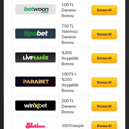
100 TL
Deneme
Bonus Al
Bonusu
750 TL
Yatırımsız
Bonus Al
Deneme
Bonusu
%300
Hoşgeldin
Bonus Al
Bonusu
100 FS +
%250
Bonus Al
Hoşgeldin
Bonusu
200 TL
Deneme
Bonus Al
Bonusu
300 Freespin
Bonus Al