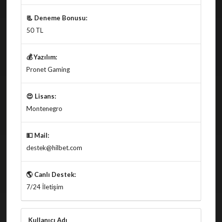
📃 Deneme Bonusu:
50 TL
💰 Yazılım:
Pronet Gaming
😍 Lisans:
Montenegro
💵 Mail:
destek@hilbet.com
🌎 Canlı Destek:
7/24 İletişim
Kullanıcı Adı