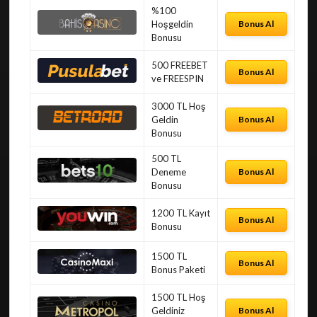
%100
Hoşgeldin
Bonus Al
Bonusu
500 FREEBET
Bonus Al
ve FREESPIN
3000 TL Hoş
Geldin
Bonus Al
Bonusu
500 TL
Deneme
Bonus Al
Bonusu
1200 TL Kayıt
Bonus Al
Bonusu
1500 TL
Bonus Al
Bonus Paketi
1500 TL Hoş
Geldiniz
Bonus Al