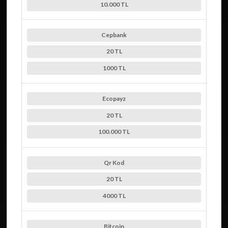
10.000 TL
Cepbank
20 TL
1000 TL
Ecopayz
20 TL
100.000 TL
Qr Kod
20 TL
4000 TL
Bitcoin