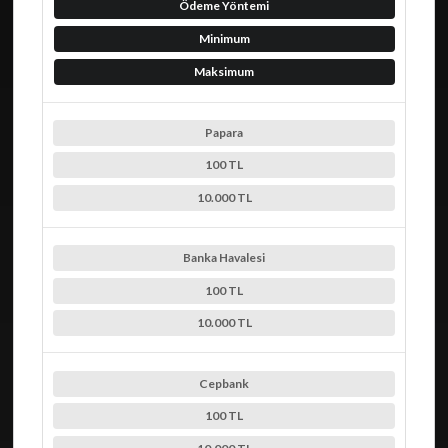
Ödeme Yöntemi
Minimum
Maksimum
Papara
100 TL
10.000 TL
Banka Havalesi
100 TL
10.000 TL
Cepbank
100 TL