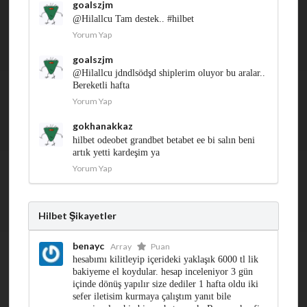
goalszjm
@Hilallcu Tam destek.. #hilbet
Yorum Yap
goalszjm
@Hilallcu jdndlsödşd shiplerim oluyor bu aralar..
Bereketli hafta
Yorum Yap
gokhanakkaz
hilbet odeobet grandbet betabet ee bi salın beni
artık yetti kardeşim ya
Yorum Yap
Hilbet Şikayetler
benayc
Array
Puan
hesabımı kilitleyip içerideki yaklaşık 6000 tl lik
bakiyeme el koydular. hesap inceleniyor 3 gün
içinde dönüş yapılır size dediler 1 hafta oldu iki
sefer iletisim kurmaya çalıştım yanıt bile