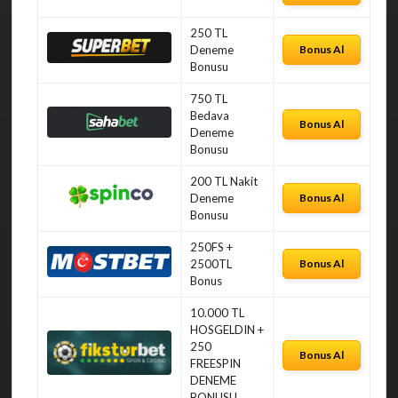
250 TL
Deneme
Bonus Al
Bonusu
750 TL
Bedava
Bonus Al
Deneme
Bonusu
200 TL Nakit
Deneme
Bonus Al
Bonusu
250FS +
2500TL
Bonus Al
Bonus
10.000 TL
HOSGELDIN +
250
Bonus Al
FREESPIN
DENEME
BONUSU