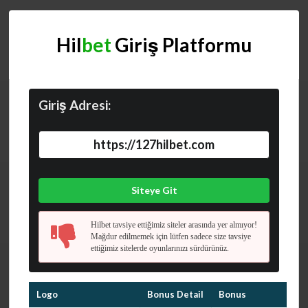
Hil
bet
Giriş Platformu
Giriş Adresi:
https://127hilbet.com
Siteye Git
Hilbet tavsiye ettiğimiz siteler arasında yer almıyor!
Mağdur edilmemek için lütfen sadece size tavsiye
ettiğimiz sitelerde oyunlarınızı sürdürünüz.
Logo
Bonus Detail
Bonus